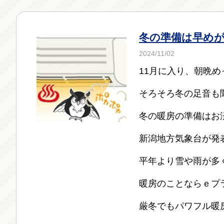
冬の準備は早めが
2024/11/02
11月に入り、朝晩
そろそろ冬の足音も
冬の暖房の準備はお
新潟地方気象台が発
平年より雪や雨が多
暖房のことならｅプ
厳冬でもパワフル暖